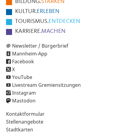
BILDUNG.
STÄRKEN
Seite
KULTUR.
ERLEBEN
TOURISMUS.
ENTDECKEN
KARRIERE.
MACHEN
Newsletter / Bürgerbrief
Mannheim-App
Facebook
X
YouTube
Livestream Gremiensitzungen
Instagram
Mastodon
Sekundärnavigation
Kontaktformular
im
Stellenangebote
Fußbereich
Stadtkarten