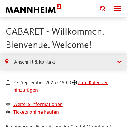
Toggle
Toggle
search
search
input
input
form
CABARET - Willkommen,
Bienvenue, Welcome!
Anschrift & Kontakt
27. September 2026 - 19:00
Zum Kalender
hinzufügen
Weitere Informationen
Tickets online kaufen
Ein unvergesslicher Abend im Capitol Mannheim!