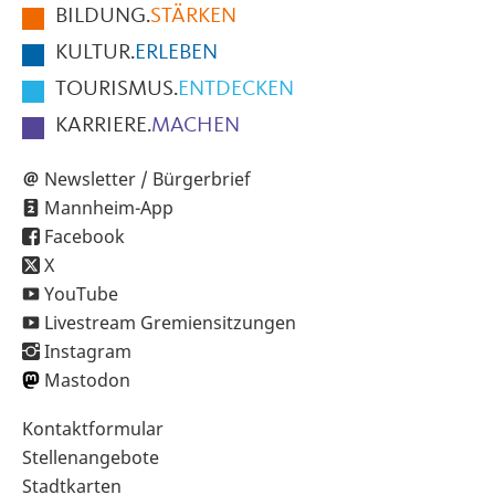
BILDUNG.
STÄRKEN
Seite
KULTUR.
ERLEBEN
TOURISMUS.
ENTDECKEN
KARRIERE.
MACHEN
Newsletter / Bürgerbrief
Mannheim-App
Facebook
X
YouTube
Livestream Gremiensitzungen
Instagram
Mastodon
Sekundärnavigation
Kontaktformular
im
Stellenangebote
Fußbereich
Stadtkarten