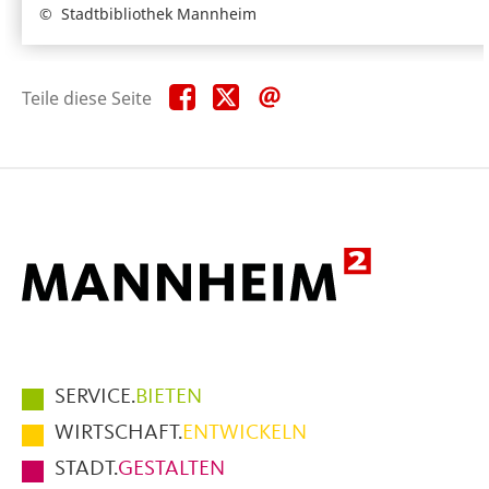
Stadtbibliothek Mannheim
Teile
Teile
Teile
Teile diese Seite
diese
diese
diese
Seite
Seite
Seite
auf
auf
per
Facebook
X
E-
Mail
Hauptmenüpunkte
SERVICE.
BIETEN
im
WIRTSCHAFT.
ENTWICKELN
Fußbereich
STADT.
GESTALTEN
der