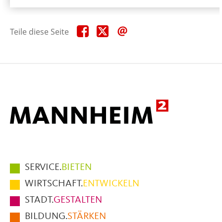
Teile
Teile
Teile
Teile diese Seite
diese
diese
diese
Seite
Seite
Seite
auf
auf
per
Facebook
X
E-
Mail
Hauptmenüpunkte
SERVICE.
BIETEN
im
WIRTSCHAFT.
ENTWICKELN
Fußbereich
STADT.
GESTALTEN
der
BILDUNG.
STÄRKEN
Seite