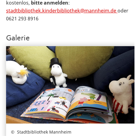
kostenlos,
bitte anmelden
:
st
a
dtb
i
b
l
iothek.kinderbibliothek@mannheim.de
oder
0621 293 8916
Galerie
Stadtbibliothek Mannheim