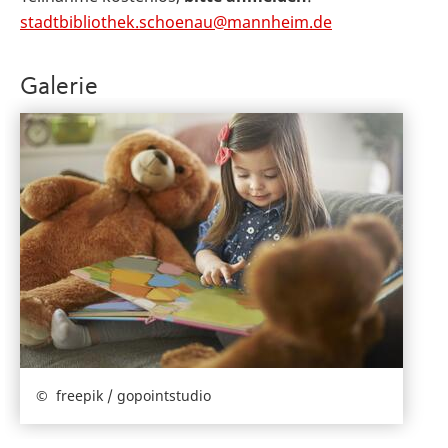
stadtbibliothek.schoenau@mannheim.de
Galerie
freepik / gopointstudio