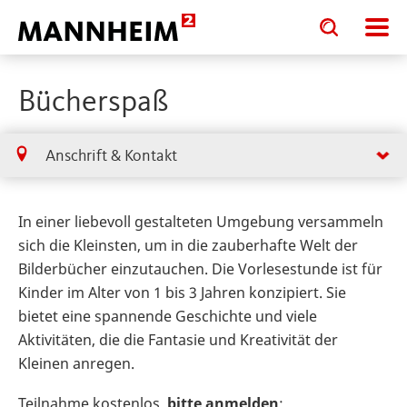
Toggle
Toggle
search
search
input
input
form
Bücherspaß
Anschrift & Kontakt
In einer liebevoll gestalteten Umgebung versammeln
sich die Kleinsten, um in die zauberhafte Welt der
Bilderbücher einzutauchen. Die Vorlesestunde ist für
Kinder im Alter von 1 bis 3 Jahren konzipiert. Sie
bietet eine spannende Geschichte und viele
Aktivitäten, die die Fantasie und Kreativität der
Kleinen anregen.
Teilnahme kostenlos,
bitte anmelden
: