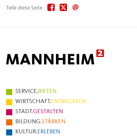
Teile
Teile
Teile
Teile diese Seite
diese
diese
diese
Seite
Seite
Seite
auf
auf
per
Facebook
X
E-
Mail
Hauptmenüpunkte
SERVICE.
BIETEN
im
WIRTSCHAFT.
ENTWICKELN
Fußbereich
STADT.
GESTALTEN
der
BILDUNG.
STÄRKEN
Seite
KULTUR.
ERLEBEN