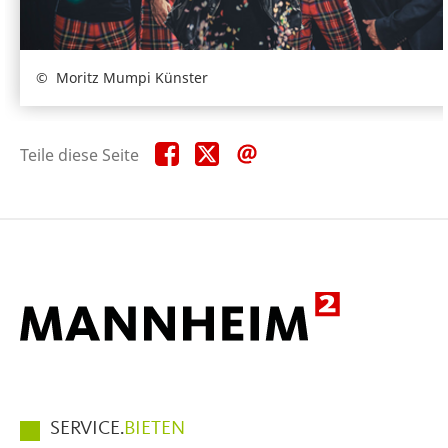
Moritz Mumpi Künster
Teile
Teile
Teile
Teile diese Seite
diese
diese
diese
Seite
Seite
Seite
auf
auf
per
Facebook
X
E-
Mail
Hauptmenüpunkte
SERVICE.
BIETEN