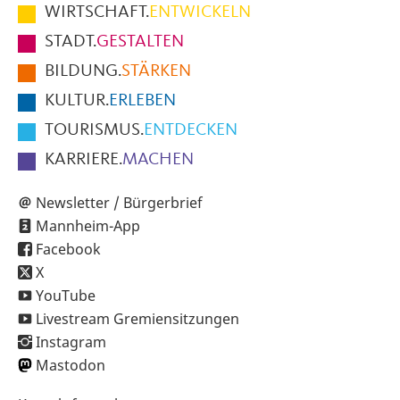
im
WIRTSCHAFT.
ENTWICKELN
Fußbereich
STADT.
GESTALTEN
der
BILDUNG.
STÄRKEN
Seite
KULTUR.
ERLEBEN
TOURISMUS.
ENTDECKEN
KARRIERE.
MACHEN
Newsletter / Bürgerbrief
Mannheim-App
Facebook
X
YouTube
Livestream Gremiensitzungen
Instagram
Mastodon