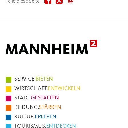
Teile diese Seite
diese
diese
diese
Seite
Seite
Seite
auf
auf
per
Facebook
X
E-
Mail
Hauptmenüpunkte
SERVICE.
BIETEN
im
WIRTSCHAFT.
ENTWICKELN
Fußbereich
STADT.
GESTALTEN
der
BILDUNG.
STÄRKEN
Seite
KULTUR.
ERLEBEN
TOURISMUS.
ENTDECKEN