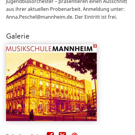
Jugendblasorchester – präsentieren einen Ausschnitt
aus ihrer aktuellen Probenarbeit. Anmeldung unter:
Anna.Peschel@mannheim.de. Der Eintritt ist frei.
Galerie
Teile
Teile
Teile