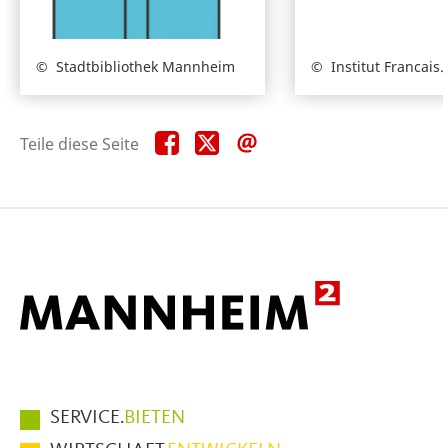
Stadtbibliothek Mannheim
Institut Francais.
Teile
Teile
Teile
Teile diese Seite
diese
diese
diese
Seite
Seite
Seite
auf
auf
per
Facebook
X
E-
Mail
Hauptmenüpunkte
SERVICE.
BIETEN
im