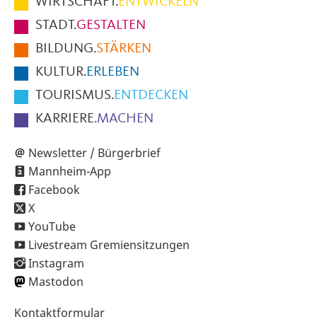
WIRTSCHAFT.
ENTWICKELN
Fußbereich
STADT.
GESTALTEN
der
BILDUNG.
STÄRKEN
Seite
KULTUR.
ERLEBEN
TOURISMUS.
ENTDECKEN
KARRIERE.
MACHEN
Newsletter / Bürgerbrief
Mannheim-App
Facebook
X
YouTube
Livestream Gremiensitzungen
Instagram
Mastodon
Sekundärnavigation
Kontaktformular