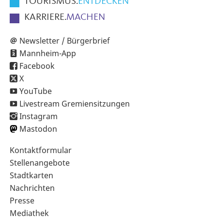
TOURISMUS.
ENTDECKEN
KARRIERE.
MACHEN
Newsletter / Bürgerbrief
Mannheim-App
Facebook
X
YouTube
Livestream Gremiensitzungen
Instagram
Mastodon
Sekundärnavigation
Kontaktformular
im
Stellenangebote
Fußbereich
Stadtkarten
Nachrichten
Presse
Mediathek