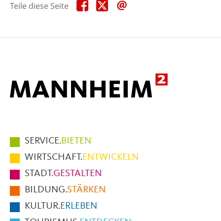
Teile
Teile
Teile
Teile diese Seite
diese
diese
diese
Seite
Seite
Seite
auf
auf
per
Facebook
X
E-
Mail
Hauptmenüpunkte
SERVICE.
BIETEN
im
WIRTSCHAFT.
ENTWICKELN
Fußbereich
STADT.
GESTALTEN
der
BILDUNG.
STÄRKEN
Seite
KULTUR.
ERLEBEN