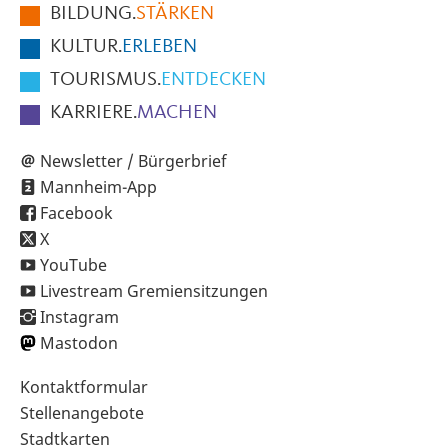
BILDUNG.
STÄRKEN
Seite
KULTUR.
ERLEBEN
TOURISMUS.
ENTDECKEN
KARRIERE.
MACHEN
Newsletter / Bürgerbrief
Mannheim-App
Facebook
X
YouTube
Livestream Gremiensitzungen
Instagram
Mastodon
Sekundärnavigation
Kontaktformular
im
Stellenangebote
Fußbereich
Stadtkarten