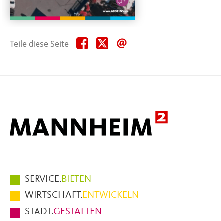
Teile
Teile
Teile
Teile diese Seite
diese
diese
diese
Seite
Seite
Seite
auf
auf
per
Facebook
X
E-
Mail
Hauptmenüpunkte
SERVICE.
BIETEN
im
WIRTSCHAFT.
ENTWICKELN
Fußbereich
STADT.
GESTALTEN
der