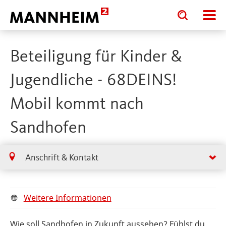
Toggle
Toggle
search
search
input
input
form
Beteiligung für Kinder &
Jugendliche - 68DEINS!
Mobil kommt nach
Sandhofen
Anschrift & Kontakt
Weitere Informationen
Wie soll Sandhofen in Zukunft aussehen? Fühlst du