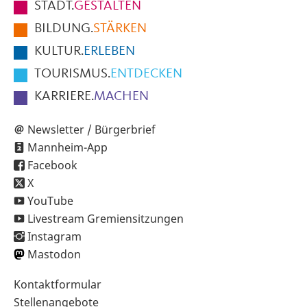
STADT.
GESTALTEN
der
BILDUNG.
STÄRKEN
Seite
KULTUR.
ERLEBEN
TOURISMUS.
ENTDECKEN
KARRIERE.
MACHEN
Newsletter / Bürgerbrief
Mannheim-App
Facebook
X
YouTube
Livestream Gremiensitzungen
Instagram
Mastodon
Sekundärnavigation
Kontaktformular
im
Stellenangebote