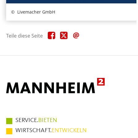
Livemacher GmbH
Teile
Teile
Teile
Teile diese Seite
diese
diese
diese
Seite
Seite
Seite
auf
auf
per
Facebook
X
E-
Mail
Hauptmenüpunkte
SERVICE.
BIETEN
im
WIRTSCHAFT.
ENTWICKELN
Fußbereich