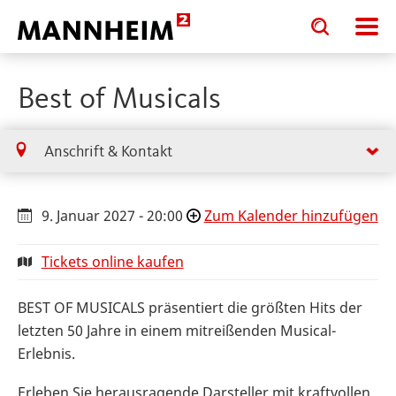
Toggle
Toggle
search
search
input
input
form
Best of Musicals
Anschrift & Kontakt
9. Januar 2027 - 20:00
Zum Kalender hinzufügen
Tickets online kaufen
BEST OF MUSICALS präsentiert die größten Hits der
letzten 50 Jahre in einem mitreißenden Musical-
Erlebnis.
Erleben Sie herausragende Darsteller mit kraftvollen