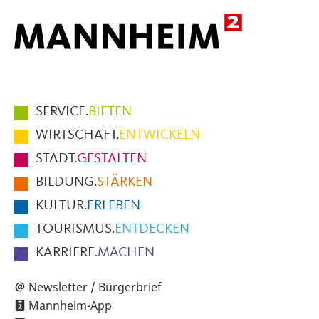
Hauptmenüpunkte
SERVICE.
BIETEN
im
WIRTSCHAFT.
ENTWICKELN
Fußbereich
STADT.
GESTALTEN
der
BILDUNG.
STÄRKEN
Seite
KULTUR.
ERLEBEN
TOURISMUS.
ENTDECKEN
KARRIERE.
MACHEN
Newsletter / Bürgerbrief
Mannheim-App