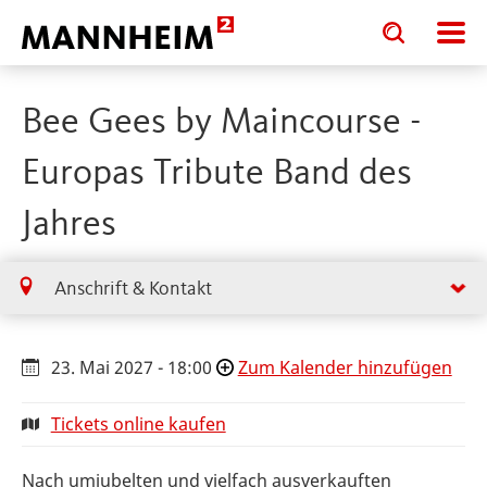
Toggle
Toggle
search
search
input
input
form
Bee Gees by Maincourse -
Europas Tribute Band des
Jahres
Anschrift & Kontakt
23. Mai 2027 - 18:00
Zum Kalender hinzufügen
Tickets online kaufen
Nach umjubelten und vielfach ausverkauften