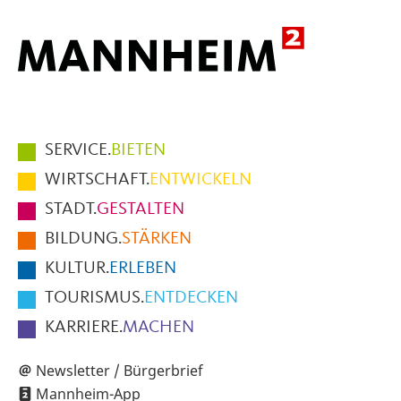
Hauptmenüpunkte
SERVICE.
BIETEN
im
WIRTSCHAFT.
ENTWICKELN
Fußbereich
STADT.
GESTALTEN
der
BILDUNG.
STÄRKEN
Seite
KULTUR.
ERLEBEN
TOURISMUS.
ENTDECKEN
KARRIERE.
MACHEN
Newsletter / Bürgerbrief
Mannheim-App