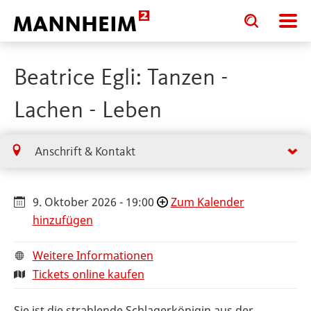
Toggle
Toggle
search
search
input
input
form
Beatrice Egli: Tanzen -
Lachen - Leben
Anschrift & Kontakt
9. Oktober 2026 - 19:00
Zum Kalender
hinzufügen
Weitere Informationen
Tickets online kaufen
Sie ist die strahlende Schlagerkönigin aus der