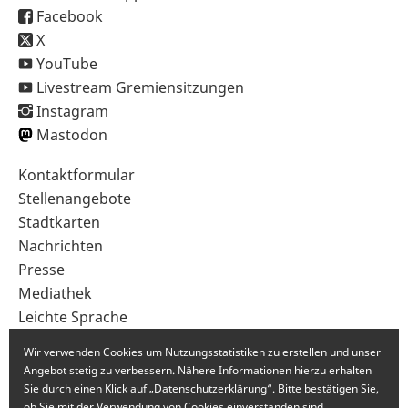
Facebook
X
YouTube
Livestream Gremiensitzungen
Instagram
Mastodon
Sekundärnavigation
Kontaktformular
im
Stellenangebote
Fußbereich
Stadtkarten
Nachrichten
Presse
Mediathek
Leichte Sprache
Gebärdensprache
Wir verwenden Cookies um Nutzungsstatistiken zu erstellen und unser
Angebot stetig zu verbessern. Nähere Informationen hierzu erhalten
Sie durch einen Klick auf „Datenschutzerklärung“. Bitte bestätigen Sie,
ob Sie mit der Verwendung von Cookies einverstanden sind.