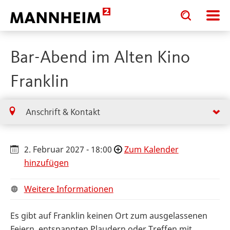
Toggle
Toggle
search
search
input
input
form
Bar-Abend im Alten Kino
Franklin
Anschrift & Kontakt
2. Februar 2027 - 18:00
Zum Kalender
hinzufügen
Weitere Informationen
Es gibt auf Franklin keinen Ort zum ausgelassenen
Feiern, entspannten Plaudern oder Treffen mit