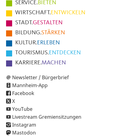
Hauptmenüpunkte
SERVICE.
BIETEN
im
WIRTSCHAFT.
ENTWICKELN
Fußbereich
STADT.
GESTALTEN
der
BILDUNG.
STÄRKEN
Seite
KULTUR.
ERLEBEN
TOURISMUS.
ENTDECKEN
KARRIERE.
MACHEN
Newsletter / Bürgerbrief
Mannheim-App
Facebook
X
YouTube
Livestream Gremiensitzungen
Instagram
Mastodon