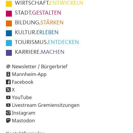
im
WIRTSCHAFT.
ENTWICKELN
Fußbereich
STADT.
GESTALTEN
der
BILDUNG.
STÄRKEN
Seite
KULTUR.
ERLEBEN
TOURISMUS.
ENTDECKEN
KARRIERE.
MACHEN
Newsletter / Bürgerbrief
Mannheim-App
Facebook
X
YouTube
Livestream Gremiensitzungen
Instagram
Mastodon