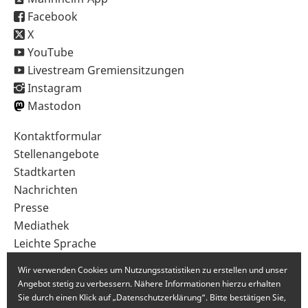
Facebook
X
YouTube
Livestream Gremiensitzungen
Instagram
Mastodon
Sekundärnavigation
Kontaktformular
im
Stellenangebote
Fußbereich
Stadtkarten
Nachrichten
Presse
Mediathek
Leichte Sprache
Gebärdensprache
Wir verwenden Cookies um Nutzungsstatistiken zu erstellen und unser
Angebot stetig zu verbessern. Nähere Informationen hierzu erhalten
Sie durch einen Klick auf „Datenschutzerklärung“. Bitte bestätigen Sie,