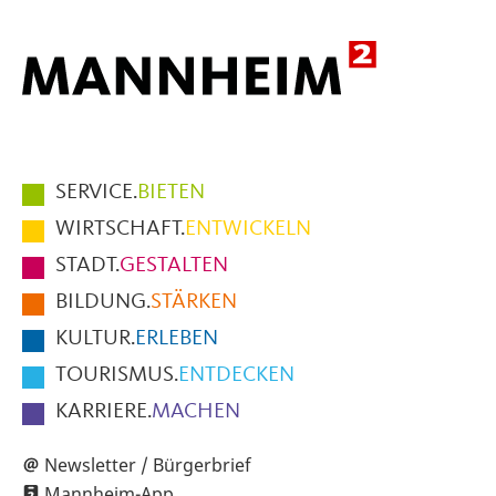
Hauptmenüpunkte
SERVICE.
BIETEN
im
WIRTSCHAFT.
ENTWICKELN
Fußbereich
STADT.
GESTALTEN
der
BILDUNG.
STÄRKEN
Seite
KULTUR.
ERLEBEN
TOURISMUS.
ENTDECKEN
KARRIERE.
MACHEN
Newsletter / Bürgerbrief
Mannheim-App