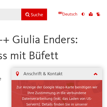
Deutsch
Ansicht
Zu
Zu
Suche
mit
den
de
hohem
Inhalte
Inh
Kontrast
in
in
 Giulia Enders:
umschalten
leichter
Geb
Sprach
s mit Büfett
Anschrift & Kontakt
e
Zur Anzeige der Google Maps-Karte benötigen wir
Ihre Zustimmung in die verbundene
Datenverarbeitung (inkl. das Laden von US-
Servern). Details finden Sie in unserer