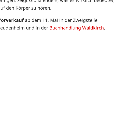
bringen, zeigt Giulia Enders, was es wirklich bedeutet
auf den Körper zu hören.
Vorverkauf
ab dem 11. Mai in der Zweigstelle
Feudenheim und in der
Buchhandlung Waldkirch
.