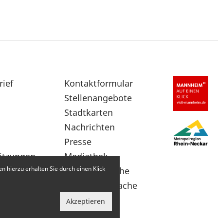
rief
Sekundärnavigation
Kontaktformular
im
Stellenangebote
Fußbereich
Stadtkarten
Nachrichten
Presse
itzungen
Mediathek
 hierzu erhalten Sie durch einen Klick
Leichte Sprache
Gebärdensprache
Akzeptieren