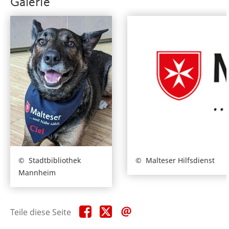
Galerie
Stadtbibliothek
Malteser Hilfsdienst
Mannheim
Teile
Teile
Teile
Teile diese Seite
diese
diese
diese
Seite
Seite
Seite