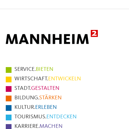
auf
auf
per
Facebook
X
E-
Mail
Hauptmenüpunkte
SERVICE.
BIETEN
im
WIRTSCHAFT.
ENTWICKELN
Fußbereich
STADT.
GESTALTEN
der
BILDUNG.
STÄRKEN
Seite
KULTUR.
ERLEBEN
TOURISMUS.
ENTDECKEN
KARRIERE.
MACHEN