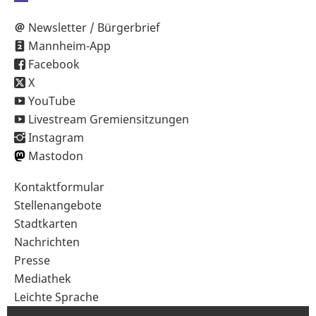
Newsletter / Bürgerbrief
Mannheim-App
Facebook
X
YouTube
Livestream Gremiensitzungen
Instagram
Mastodon
Sekundärnavigation
Kontaktformular
im
Stellenangebote
Fußbereich
Stadtkarten
Nachrichten
Presse
Mediathek
Leichte Sprache
Gebärdensprache