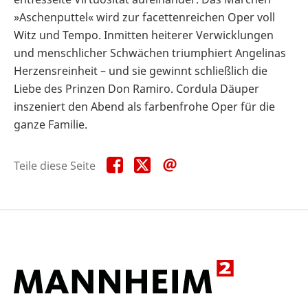
»Aschenputtel« wird zur facettenreichen Oper voll
Witz und Tempo. Inmitten heiterer Verwicklungen
und menschlicher Schwächen triumphiert Angelinas
Herzensreinheit – und sie gewinnt schließlich die
Liebe des Prinzen Don Ramiro. Cordula Däuper
inszeniert den Abend als farbenfrohe Oper für die
ganze Familie.
Teile
Teile
Teile
Teile diese Seite
diese
diese
diese
Seite
Seite
Seite
auf
auf
per
Facebook
X
E-
Mail