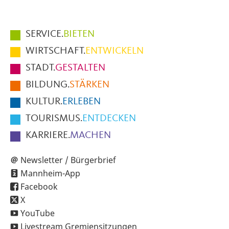
Hauptmenüpunkte
SERVICE.
BIETEN
im
WIRTSCHAFT.
ENTWICKELN
Fußbereich
STADT.
GESTALTEN
der
BILDUNG.
STÄRKEN
Seite
KULTUR.
ERLEBEN
TOURISMUS.
ENTDECKEN
KARRIERE.
MACHEN
Newsletter / Bürgerbrief
Mannheim-App
Facebook
X
YouTube
Livestream Gremiensitzungen