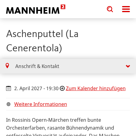
Toggle
Toggle
search
search
input
input
form
Aschenputtel (La
Cenerentola)
Anschrift & Kontakt
2. April 2027 - 19:30
Zum Kalender hinzufügen
Weitere Informationen
In Rossinis Opern-Märchen treffen bunte
Orchesterfarben, rasante Bühnendynamik und
entfesselte Virtuosität aufeinander. Das Märchen