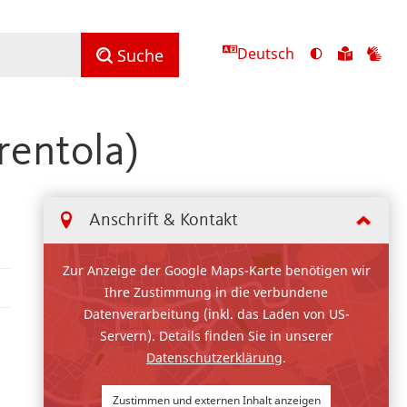
Deutsch
Ansicht
Zu
Zu
Suche
mit
den
de
hohem
Inhalte
Inh
Kontrast
in
in
rentola)
umschalten
leichter
Geb
Sprach
Anschrift & Kontakt
Zur Anzeige der Google Maps-Karte benötigen wir
Ihre Zustimmung in die verbundene
Datenverarbeitung (inkl. das Laden von US-
Servern). Details finden Sie in unserer
Datenschutzerklärung
.
Zustimmen und externen Inhalt anzeigen