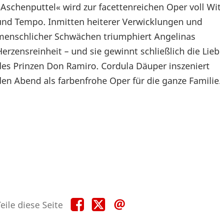
»Aschenputtel« wird zur facettenreichen Oper voll Wi
und Tempo. Inmitten heiterer Verwicklungen und
menschlicher Schwächen triumphiert Angelinas
Herzensreinheit – und sie gewinnt schließlich die Lie
des Prinzen Don Ramiro. Cordula Däuper inszeniert
den Abend als farbenfrohe Oper für die ganze Familie
Teile
Teile
Teile
eile diese Seite
diese
diese
diese
Seite
Seite
Seite