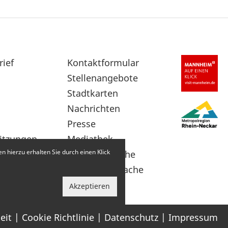
rief
Sekundärnavigation
Kontaktformular
im
Stellenangebote
Fußbereich
Stadtkarten
Nachrichten
Presse
itzungen
Mediathek
 hierzu erhalten Sie durch einen Klick
Leichte Sprache
Gebärdensprache
Akzeptieren
eit
Cookie Richtlinie
Datenschutz
Impressum