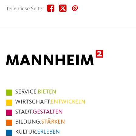
Teile
Teile
Teile
Teile diese Seite
diese
diese
diese
Seite
Seite
Seite
auf
auf
per
Facebook
X
E-
Mail
Hauptmenüpunkte
SERVICE.
BIETEN
im
WIRTSCHAFT.
ENTWICKELN
Fußbereich
STADT.
GESTALTEN
der
BILDUNG.
STÄRKEN
Seite
KULTUR.
ERLEBEN