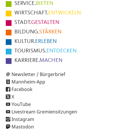
Hauptmenüpunkte
SERVICE.
BIETEN
im
WIRTSCHAFT.
ENTWICKELN
Fußbereich
STADT.
GESTALTEN
der
BILDUNG.
STÄRKEN
Seite
KULTUR.
ERLEBEN
TOURISMUS.
ENTDECKEN
KARRIERE.
MACHEN
Newsletter / Bürgerbrief
Mannheim-App
Facebook
X
YouTube
Livestream Gremiensitzungen
Instagram
Mastodon