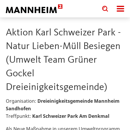
Toggle
Toggle
search
search
input
input
form
Aktion Karl Schweizer Park -
Natur Lieben-Müll Besiegen
(Umwelt Team Grüner
Gockel
Dreieinigkeitsgemeinde)
Organisation:
Dreieinigkeitsgemeinde Mannheim
Sandhofen
Treffpunkt:
Karl Schweizer Park Am Denkmal
Als Neue Maßnahme in unserem Umweltprogramm