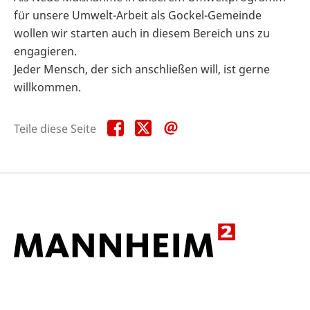
für unsere Umwelt-Arbeit als Gockel-Gemeinde
wollen wir starten auch in diesem Bereich uns zu
engagieren.
Jeder Mensch, der sich anschließen will, ist gerne
willkommen.
Teile
Teile
Teile
Teile diese Seite
diese
diese
diese
Seite
Seite
Seite
auf
auf
per
Facebook
X
E-
Mail