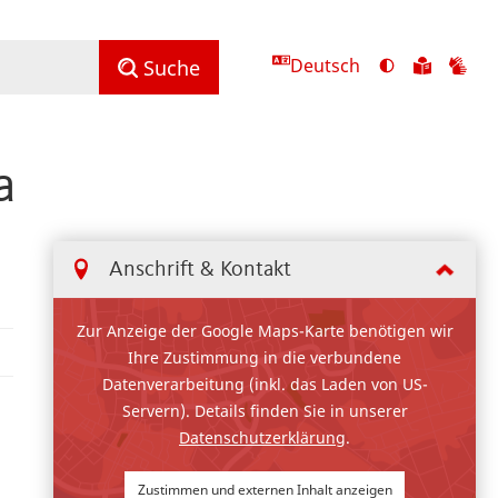
Deutsch
Ansicht
Zu
Zu
Suche
mit
den
de
hohem
Inhalte
Inh
Kontrast
in
in
a
umschalten
leichter
Geb
Sprach
Anschrift & Kontakt
Zur Anzeige der Google Maps-Karte benötigen wir
Ihre Zustimmung in die verbundene
Datenverarbeitung (inkl. das Laden von US-
Servern). Details finden Sie in unserer
Datenschutzerklärung
.
Zustimmen und externen Inhalt anzeigen