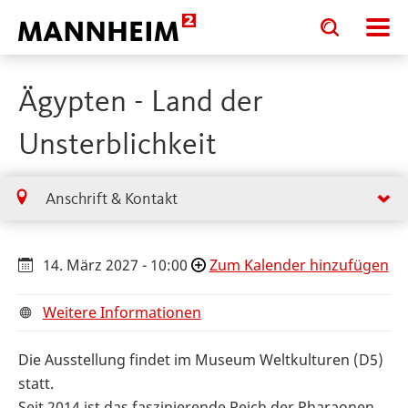
Toggle
Toggle
search
search
input
input
form
Ägypten - Land der
Unsterblichkeit
Anschrift & Kontakt
14. März 2027 - 10:00
Zum Kalender hinzufügen
Weitere Informationen
Die Ausstellung findet im Museum Weltkulturen (D5)
statt.
Seit 2014 ist das faszinierende Reich der Pharaonen