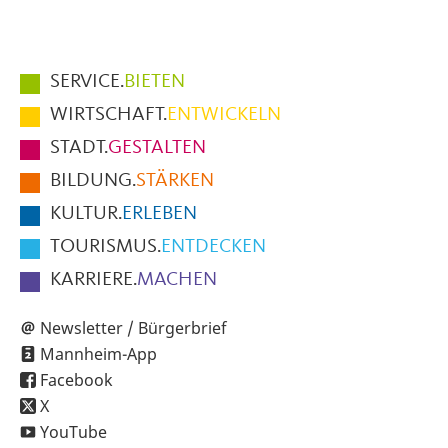
Hauptmenüpunkte
SERVICE.
BIETEN
im
WIRTSCHAFT.
ENTWICKELN
Fußbereich
STADT.
GESTALTEN
der
BILDUNG.
STÄRKEN
Seite
KULTUR.
ERLEBEN
TOURISMUS.
ENTDECKEN
KARRIERE.
MACHEN
Newsletter / Bürgerbrief
Mannheim-App
Facebook
X
YouTube