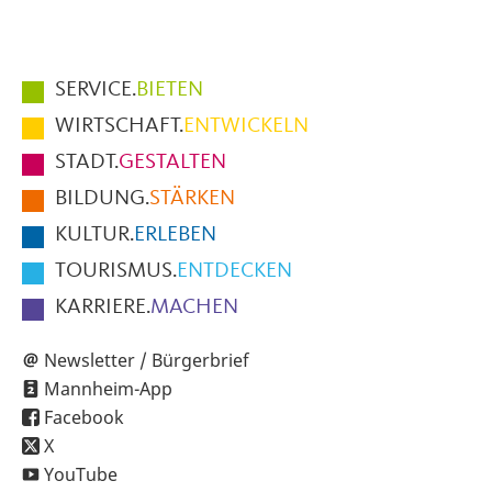
Hauptmenüpunkte
SERVICE.
BIETEN
im
WIRTSCHAFT.
ENTWICKELN
Fußbereich
STADT.
GESTALTEN
der
BILDUNG.
STÄRKEN
Seite
KULTUR.
ERLEBEN
TOURISMUS.
ENTDECKEN
KARRIERE.
MACHEN
Newsletter / Bürgerbrief
Mannheim-App
Facebook
X
YouTube