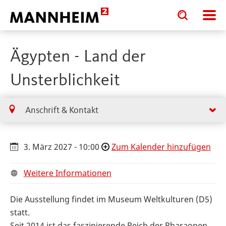
Toggle
Toggle
search
search
input
input
form
Ägypten - Land der
Unsterblichkeit
Anschrift & Kontakt
3. März 2027 - 10:00
Zum Kalender hinzufügen
Weitere Informationen
Die Ausstellung findet im Museum Weltkulturen (D5)
statt.
Seit 2014 ist das faszinierende Reich der Pharaonen