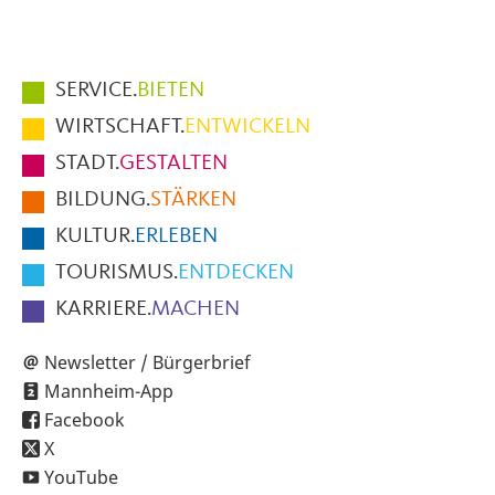
Hauptmenüpunkte
SERVICE.
BIETEN
im
WIRTSCHAFT.
ENTWICKELN
Fußbereich
STADT.
GESTALTEN
der
BILDUNG.
STÄRKEN
Seite
KULTUR.
ERLEBEN
TOURISMUS.
ENTDECKEN
KARRIERE.
MACHEN
Newsletter / Bürgerbrief
Mannheim-App
Facebook
X
YouTube