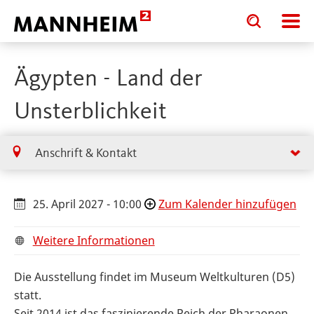
Toggle
Toggle
search
search
input
input
form
Ägypten - Land der
Unsterblichkeit
Anschrift & Kontakt
25. April 2027 - 10:00
Zum Kalender hinzufügen
Weitere Informationen
Die Ausstellung findet im Museum Weltkulturen (D5)
statt.
Seit 2014 ist das faszinierende Reich der Pharaonen