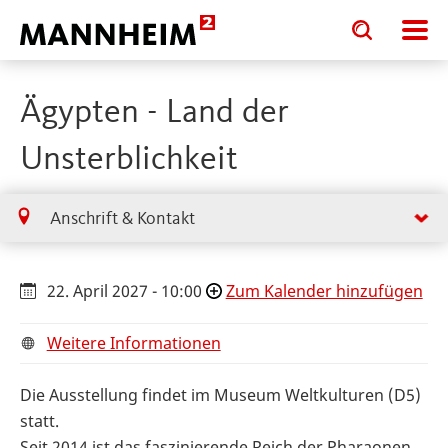
Toggle
Toggle
search
search
input
input
form
Ägypten - Land der
Unsterblichkeit
Anschrift & Kontakt
22. April 2027 - 10:00
Zum Kalender hinzufügen
Weitere Informationen
Die Ausstellung findet im Museum Weltkulturen (D5)
statt.
Seit 2014 ist das faszinierende Reich der Pharaonen