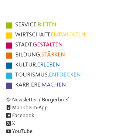
Hauptmenüpunkte
SERVICE.
BIETEN
im
WIRTSCHAFT.
ENTWICKELN
Fußbereich
STADT.
GESTALTEN
der
BILDUNG.
STÄRKEN
Seite
KULTUR.
ERLEBEN
TOURISMUS.
ENTDECKEN
KARRIERE.
MACHEN
Newsletter / Bürgerbrief
Mannheim-App
Facebook
X
YouTube