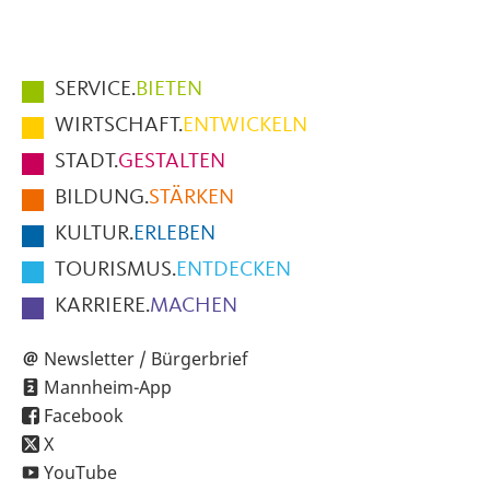
Hauptmenüpunkte
SERVICE.
BIETEN
im
WIRTSCHAFT.
ENTWICKELN
Fußbereich
STADT.
GESTALTEN
der
BILDUNG.
STÄRKEN
Seite
KULTUR.
ERLEBEN
TOURISMUS.
ENTDECKEN
KARRIERE.
MACHEN
Newsletter / Bürgerbrief
Mannheim-App
Facebook
X
YouTube