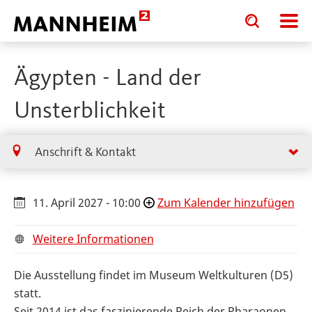
Toggle
Toggle
search
search
input
input
form
Ägypten - Land der
Unsterblichkeit
Anschrift & Kontakt
11. April 2027 - 10:00
Zum Kalender hinzufügen
Weitere Informationen
Die Ausstellung findet im Museum Weltkulturen (D5)
statt.
Seit 2014 ist das faszinierende Reich der Pharaonen