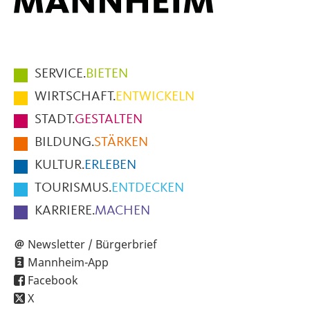
Hauptmenüpunkte
SERVICE.
BIETEN
im
WIRTSCHAFT.
ENTWICKELN
Fußbereich
STADT.
GESTALTEN
der
BILDUNG.
STÄRKEN
Seite
KULTUR.
ERLEBEN
TOURISMUS.
ENTDECKEN
KARRIERE.
MACHEN
Newsletter / Bürgerbrief
Mannheim-App
Facebook
X