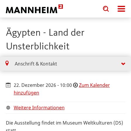
Toggle
Toggle
search
search
input
input
form
Ägypten - Land der
Unsterblichkeit
Anschrift & Kontakt
22. Dezember 2026 - 10:00
Zum Kalender
hinzufügen
Weitere Informationen
Die Ausstellung findet im Museum Weltkulturen (D5)
statt.