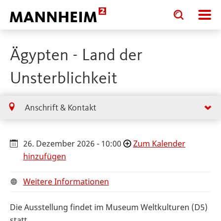
Toggle
Toggle
search
search
input
input
form
Ägypten - Land der
Unsterblichkeit
Anschrift & Kontakt
26. Dezember 2026 - 10:00
Zum Kalender
hinzufügen
Weitere Informationen
Die Ausstellung findet im Museum Weltkulturen (D5)
statt.