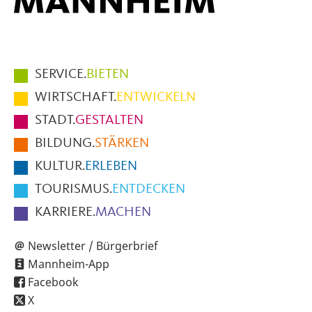
Hauptmenüpunkte
SERVICE.
BIETEN
im
WIRTSCHAFT.
ENTWICKELN
Fußbereich
STADT.
GESTALTEN
der
BILDUNG.
STÄRKEN
Seite
KULTUR.
ERLEBEN
TOURISMUS.
ENTDECKEN
KARRIERE.
MACHEN
Newsletter / Bürgerbrief
Mannheim-App
Facebook
X