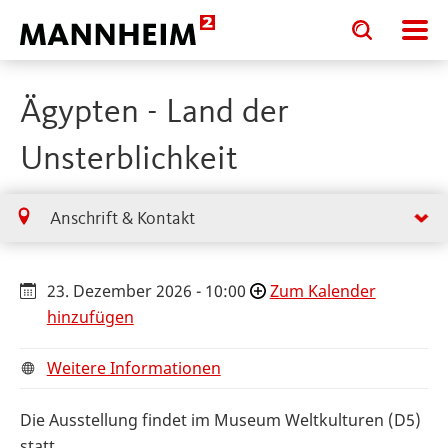
Toggle
Toggle
search
search
input
input
form
Ägypten - Land der
Unsterblichkeit
Anschrift & Kontakt
23. Dezember 2026 - 10:00
Zum Kalender
hinzufügen
Weitere Informationen
Die Ausstellung findet im Museum Weltkulturen (D5)
statt.