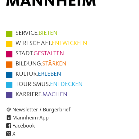
Hauptmenüpunkte
SERVICE.
BIETEN
im
WIRTSCHAFT.
ENTWICKELN
Fußbereich
STADT.
GESTALTEN
der
BILDUNG.
STÄRKEN
Seite
KULTUR.
ERLEBEN
TOURISMUS.
ENTDECKEN
KARRIERE.
MACHEN
Newsletter / Bürgerbrief
Mannheim-App
Facebook
X