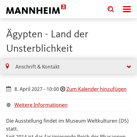
Toggle
Toggle
search
search
input
input
form
Ägypten - Land der
Unsterblichkeit
Anschrift & Kontakt
8. April 2027 - 10:00
Zum Kalender hinzufügen
Weitere Informationen
Die Ausstellung findet im Museum Weltkulturen (D5)
statt.
Seit 2014 ist das faszinierende Reich der Pharaonen