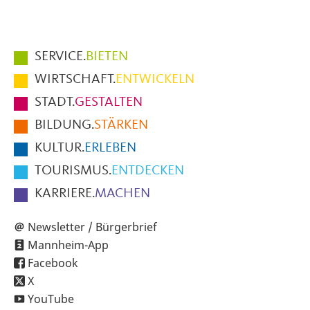
Hauptmenüpunkte
SERVICE.
BIETEN
im
WIRTSCHAFT.
ENTWICKELN
Fußbereich
STADT.
GESTALTEN
der
BILDUNG.
STÄRKEN
Seite
KULTUR.
ERLEBEN
TOURISMUS.
ENTDECKEN
KARRIERE.
MACHEN
Newsletter / Bürgerbrief
Mannheim-App
Facebook
X
YouTube