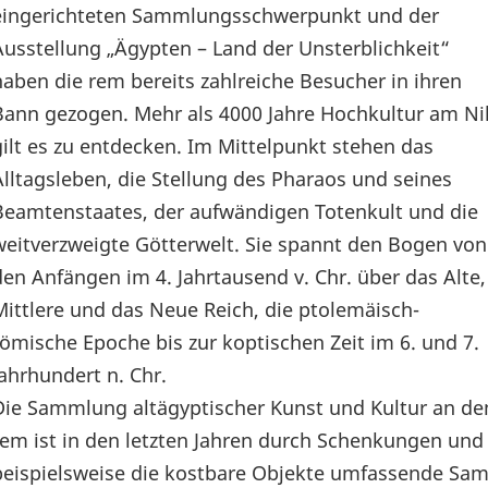
eingerichteten Sammlungsschwerpunkt und der
Ausstellung „Ägypten – Land der Unsterblichkeit“
haben die rem bereits zahlreiche Besucher in ihren
Bann gezogen. Mehr als 4000 Jahre Hochkultur am Ni
gilt es zu entdecken. Im Mittelpunkt stehen das
Alltagsleben, die Stellung des Pharaos und seines
Beamtenstaates, der aufwändigen Totenkult und die
weitverzweigte Götterwelt. Sie spannt den Bogen von
den Anfängen im 4. Jahrtausend v. Chr. über das Alte,
Mittlere und das Neue Reich, die ptolemäisch-
römische Epoche bis zur koptischen Zeit im 6. und 7.
Jahrhundert n. Chr.
Die Sammlung altägyptischer Kunst und Kultur an de
rem ist in den letzten Jahren durch Schenkungen un
beispielsweise die kostbare Objekte umfassende S