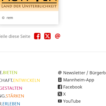
rem
Teile
Teile
Teile
eile diese Seite
diese
diese
diese
Seite
Seite
Seite
auf
auf
per
Facebook
X
E-
Mail
üpunkte
Newsletter / Bürgerb
E.
BIETEN
Mannheim-App
CHAFT.
ENTWICKELN
h
Facebook
GESTALTEN
X
NG.
STÄRKEN
YouTube
.
ERLEBEN