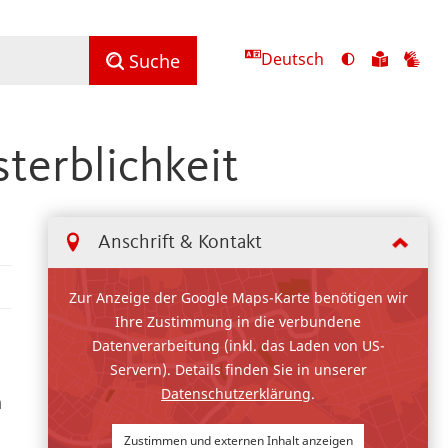
Deutsch
Ansicht
Zu
Zu
Suche
mit
den
de
hohem
Inhalte
Inh
Kontrast
in
in
terblichkeit
umschalten
leichter
Geb
Sprach
Anschrift & Kontakt
Zur Anzeige der Google Maps-Karte benötigen wir
Ihre Zustimmung in die verbundene
Datenverarbeitung (inkl. das Laden von US-
Servern). Details finden Sie in unserer
Datenschutzerklärung
.
n
Zustimmen und externen Inhalt anzeigen