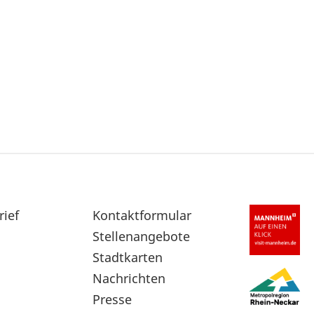
rief
Sekundärnavigation
Kontaktformular
im
Stellenangebote
Fußbereich
Stadtkarten
Nachrichten
Presse