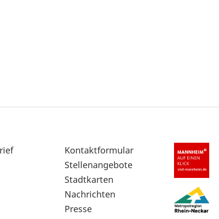
rief
Sekundärnavigation
Kontaktformular
im
Stellenangebote
Fußbereich
Stadtkarten
Nachrichten
Presse