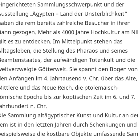
eingerichteten Sammlungsschwerpunkt und der
Ausstellung „Ägypten – Land der Unsterblichkeit“
haben die rem bereits zahlreiche Besucher in ihren
Bann gezogen. Mehr als 4000 Jahre Hochkultur am Ni
gilt es zu entdecken. Im Mittelpunkt stehen das
Alltagsleben, die Stellung des Pharaos und seines
Beamtenstaates, der aufwändigen Totenkult und die
weitverzweigte Götterwelt. Sie spannt den Bogen von
den Anfängen im 4. Jahrtausend v. Chr. über das Alte,
Mittlere und das Neue Reich, die ptolemäisch-
römische Epoche bis zur koptischen Zeit im 6. und 7.
Jahrhundert n. Chr.
Die Sammlung altägyptischer Kunst und Kultur an de
rem ist in den letzten Jahren durch Schenkungen un
beispielsweise die kostbare Objekte umfassende S