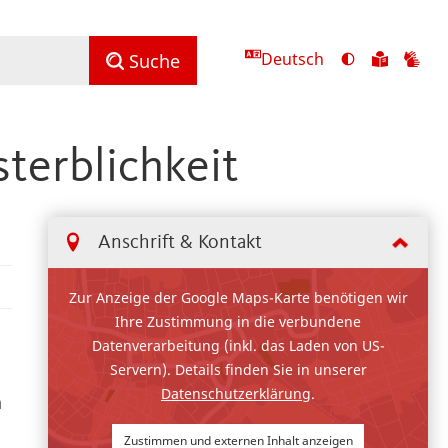
Deutsch
Ansicht
Zu
Zu
Suche
mit
den
de
hohem
Inhalte
Inh
Kontrast
in
in
terblichkeit
umschalten
leichter
Geb
Sprach
Anschrift & Kontakt
Zur Anzeige der Google Maps-Karte benötigen wir
Ihre Zustimmung in die verbundene
Datenverarbeitung (inkl. das Laden von US-
Servern). Details finden Sie in unserer
Datenschutzerklärung
.
n
Zustimmen und externen Inhalt anzeigen