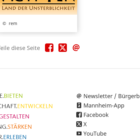
rem
Teile
Teile
Teile
eile diese Seite
diese
diese
diese
Seite
Seite
Seite
auf
auf
per
Facebook
X
E-
Mail
üpunkte
Newsletter / Bürgerb
E.
BIETEN
Mannheim-App
CHAFT.
ENTWICKELN
h
Facebook
GESTALTEN
X
NG.
STÄRKEN
YouTube
.
ERLEBEN