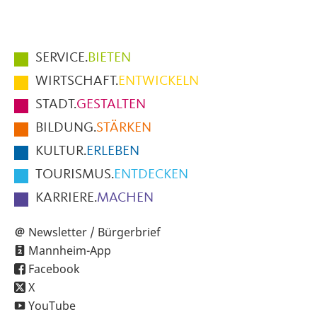
Hauptmenüpunkte
SERVICE.
BIETEN
im
WIRTSCHAFT.
ENTWICKELN
Fußbereich
STADT.
GESTALTEN
der
BILDUNG.
STÄRKEN
Seite
KULTUR.
ERLEBEN
TOURISMUS.
ENTDECKEN
KARRIERE.
MACHEN
Newsletter / Bürgerbrief
Mannheim-App
Facebook
X
YouTube