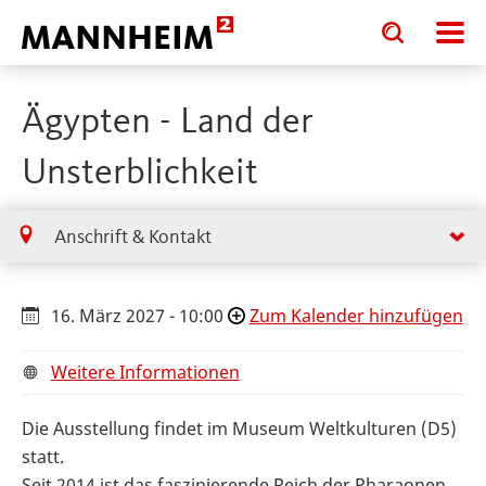
Toggle
Toggle
search
search
input
input
form
Ägypten - Land der
Unsterblichkeit
Anschrift & Kontakt
16. März 2027 - 10:00
Zum Kalender hinzufügen
Weitere Informationen
Die Ausstellung findet im Museum Weltkulturen (D5)
statt.
Seit 2014 ist das faszinierende Reich der Pharaonen