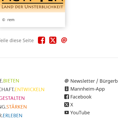
rem
Teile
Teile
Teile
eile diese Seite
diese
diese
diese
Seite
Seite
Seite
auf
auf
per
Facebook
X
E-
Mail
üpunkte
Newsletter / Bürgerb
E.
BIETEN
Mannheim-App
CHAFT.
ENTWICKELN
h
Facebook
GESTALTEN
X
NG.
STÄRKEN
YouTube
.
ERLEBEN