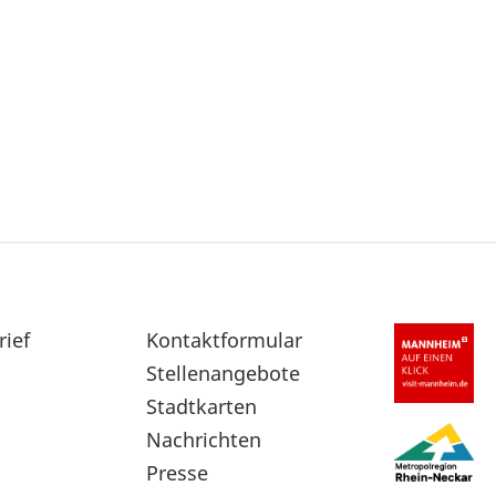
rief
Sekundärnavigation
Kontaktformular
im
Stellenangebote
Fußbereich
Stadtkarten
Nachrichten
Presse