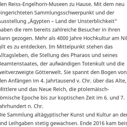
den Reiss-Engelhorn-Museen zu Hause. Mit dem neu
eingerichteten Sammlungsschwerpunkt und der
Ausstellung „Ägypten – Land der Unsterblichkeit“
haben die rem bereits zahlreiche Besucher in ihren
Bann gezogen. Mehr als 4000 Jahre Hochkultur am Ni
gilt es zu entdecken. Im Mittelpunkt stehen das
Alltagsleben, die Stellung des Pharaos und seines
Beamtenstaates, der aufwändigen Totenkult und die
weitverzweigte Götterwelt. Sie spannt den Bogen von
den Anfängen im 4. Jahrtausend v. Chr. über das Alte,
Mittlere und das Neue Reich, die ptolemäisch-
römische Epoche bis zur koptischen Zeit im 6. und 7.
Jahrhundert n. Chr.
Die Sammlung altägyptischer Kunst und Kultur an den
und Leihgaben stetig gewachsen. Ende 2016 kam beis