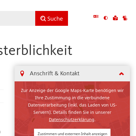
Ansicht
Zu
Zu
Suche
mit
den
de
hohem
Inhalte
Inh
Kontrast
in
in
terblichkeit
umschalten
leichter
Geb
Sprach
Anschrift & Kontakt
Zur Anzeige der Google Maps-Karte benötigen wir
Ihre Zustimmung in die verbundene
Datenverarbeitung (inkl. das Laden von US-
Servern). Details finden Sie in unserer
Datenschutzerklärung
.
n
Zustimmen und externen Inhalt anzeigen