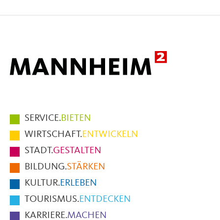
auf
auf
per
Facebook
X
E-
Mail
Hauptmenüpunkte
SERVICE.
BIETEN
im
WIRTSCHAFT.
ENTWICKELN
Fußbereich
STADT.
GESTALTEN
der
BILDUNG.
STÄRKEN
Seite
KULTUR.
ERLEBEN
TOURISMUS.
ENTDECKEN
KARRIERE.
MACHEN