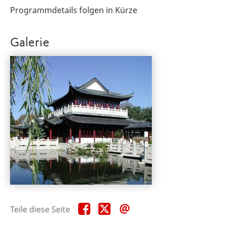
Programmdetails folgen in Kürze
Galerie
Teile
Teile
Teile
Teile diese Seite
diese
diese
diese
Seite
Seite
Seite