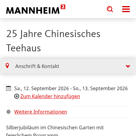
Toggle
Toggle
search
search
input
input
form
25 Jahre Chinesisches
Teehaus
Anschrift & Kontakt
Sa., 12. September 2026 - So., 13. September 2026
Zum Kalender hinzufügen
Weitere Informationen
Silberjubiläum im Chinesischen Garten mit
feierlichem Programm