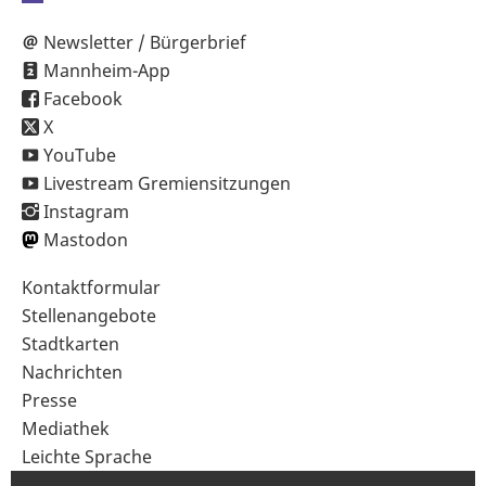
Newsletter / Bürgerbrief
Mannheim-App
Facebook
X
YouTube
Livestream Gremiensitzungen
Instagram
Mastodon
Sekundärnavigation
Kontaktformular
im
Stellenangebote
Fußbereich
Stadtkarten
Nachrichten
Presse
Mediathek
Leichte Sprache
Gebärdensprache