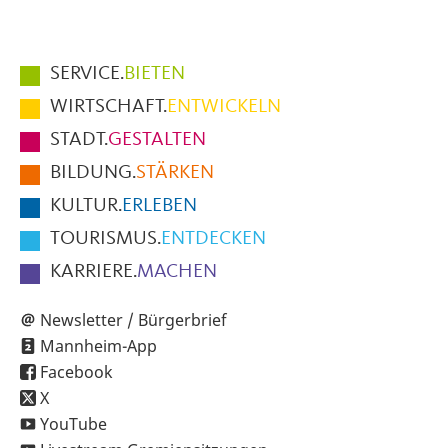
Hauptmenüpunkte
SERVICE.
BIETEN
im
WIRTSCHAFT.
ENTWICKELN
Fußbereich
STADT.
GESTALTEN
der
BILDUNG.
STÄRKEN
Seite
KULTUR.
ERLEBEN
TOURISMUS.
ENTDECKEN
KARRIERE.
MACHEN
Newsletter / Bürgerbrief
Mannheim-App
Facebook
X
YouTube