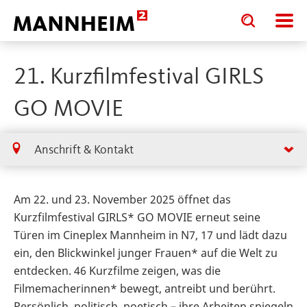
Toggle
Toggle
search
search
input
input
form
21. Kurzfilmfestival GIRLS
GO MOVIE
Anschrift & Kontakt
Am 22. und 23. November 2025 öffnet das
Kurzfilmfestival GIRLS* GO MOVIE erneut seine
Türen im Cineplex Mannheim in N7, 17 und lädt dazu
ein, den Blickwinkel junger Frauen* auf die Welt zu
entdecken. 46 Kurzfilme zeigen, was die
Filmemacherinnen* bewegt, antreibt und berührt.
Persönlich, politisch, poetisch – ihre Arbeiten spiegeln