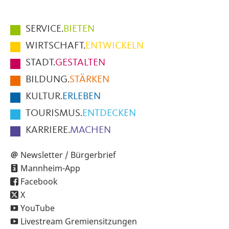
Hauptmenüpunkte
SERVICE.
BIETEN
im
WIRTSCHAFT.
ENTWICKELN
Fußbereich
STADT.
GESTALTEN
der
BILDUNG.
STÄRKEN
Seite
KULTUR.
ERLEBEN
TOURISMUS.
ENTDECKEN
KARRIERE.
MACHEN
Newsletter / Bürgerbrief
Mannheim-App
Facebook
X
YouTube
Livestream Gremiensitzungen