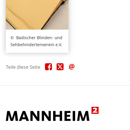
Badischer Blinden- und
Sehbehindertenverein e.V.
Teile
Teile
Teile
Teile diese Seite
diese
diese
diese
Seite
Seite
Seite
auf
auf
per
Facebook
X
E-
Mail