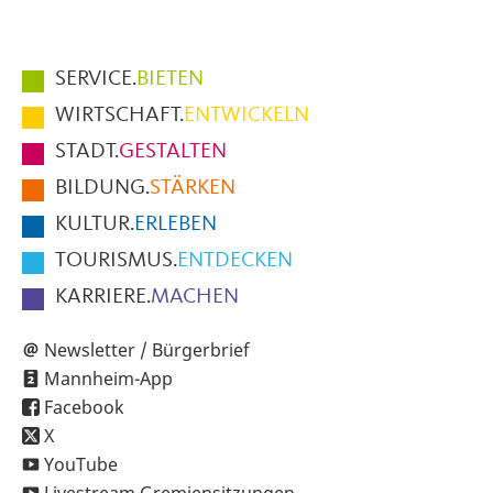
Hauptmenüpunkte
SERVICE.
BIETEN
im
WIRTSCHAFT.
ENTWICKELN
Fußbereich
STADT.
GESTALTEN
der
BILDUNG.
STÄRKEN
Seite
KULTUR.
ERLEBEN
TOURISMUS.
ENTDECKEN
KARRIERE.
MACHEN
Newsletter / Bürgerbrief
Mannheim-App
Facebook
X
YouTube
Livestream Gremiensitzungen