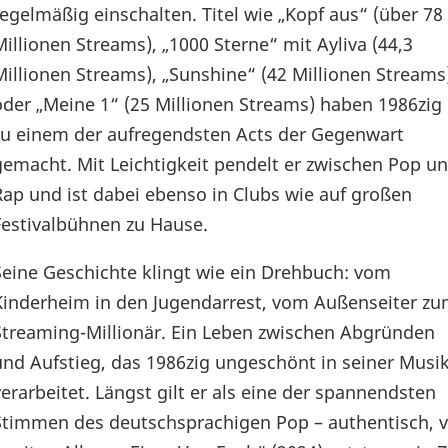
regelmäßig einschalten. Titel wie „Kopf aus“ (über 78
Millionen Streams), „1000 Sterne“ mit Ayliva (44,3
Millionen Streams), „Sunshine“ (42 Millionen Streams
oder „Meine 1“ (25 Millionen Streams) haben 1986zig
zu einem der aufregendsten Acts der Gegenwart
gemacht. Mit Leichtigkeit pendelt er zwischen Pop u
Rap und ist dabei ebenso in Clubs wie auf großen
Festivalbühnen zu Hause.
Seine Geschichte klingt wie ein Drehbuch: vom
Kinderheim in den Jugendarrest, vom Außenseiter z
Streaming-Millionär. Ein Leben zwischen Abgründen
und Aufstieg, das 1986zig ungeschönt in seiner Musi
verarbeitet. Längst gilt er als eine der spannendsten
Stimmen des deutschsprachigen Pop – authentisch, ve