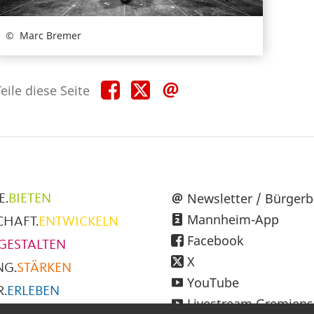
Marc Bremer
Teile
Teile
Teile
eile diese Seite
diese
diese
diese
Seite
Seite
Seite
auf
auf
per
Facebook
X
E-
Mail
üpunkte
Newsletter / Bürgerb
E.
BIETEN
Mannheim-App
CHAFT.
ENTWICKELN
h
Facebook
GESTALTEN
X
NG.
STÄRKEN
YouTube
.
ERLEBEN
Livestream Gremiens