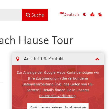
Deutsch
Ansicht
Zu
Zu
Suche
mit
den
de
hohem
Inhalte
Inh
Kontrast
in
in
ach Hause Tour
umschalten
leichter
Geb
Sprach
Anschrift & Kontakt
Zur Anzeige der Google Maps-Karte benötigen wir
Ihre Zustimmung in die verbundene
Datenverarbeitung (inkl. das Laden von US-
Servern). Details finden Sie in unserer
Datenschutzerklärung
.
Zustimmen und externen Inhalt anzeigen