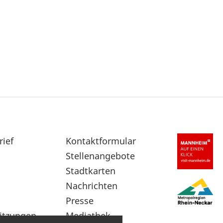
rief
Sekundärnavigation
Kontaktformular
im
Stellenangebote
Fußbereich
Stadtkarten
Nachrichten
Presse
itzungen
Mediathek