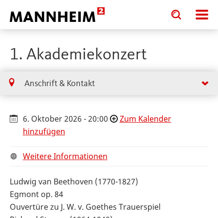
Toggle
Toggle
search
search
input
input
form
1. Akademiekonzert
Anschrift & Kontakt
6. Oktober 2026 - 20:00
Zum Kalender
hinzufügen
Weitere Informationen
Ludwig van Beethoven (1770-1827)
Egmont op. 84
Ouvertüre zu J. W. v. Goethes Trauerspiel