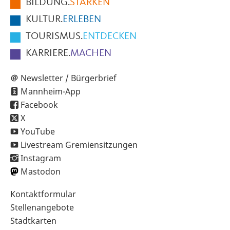
BILDUNG.
STÄRKEN
Seite
KULTUR.
ERLEBEN
TOURISMUS.
ENTDECKEN
KARRIERE.
MACHEN
Newsletter / Bürgerbrief
Mannheim-App
Facebook
X
YouTube
Livestream Gremiensitzungen
Instagram
Mastodon
Sekundärnavigation
Kontaktformular
im
Stellenangebote
Fußbereich
Stadtkarten