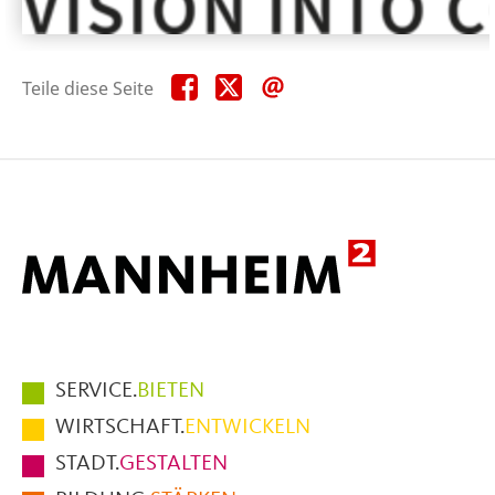
Teile
Teile
Teile
Teile diese Seite
diese
diese
diese
Seite
Seite
Seite
auf
auf
per
Facebook
X
E-
Mail
Hauptmenüpunkte
SERVICE.
BIETEN
im
WIRTSCHAFT.
ENTWICKELN
Fußbereich
STADT.
GESTALTEN
der