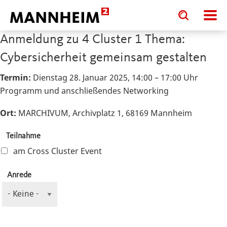
Toggle
Toggle
search
search
input
input
Anmeldung zu 4 Cluster 1 Thema:
form
Cybersicherheit gemeinsam gestalten
Termin:
Dienstag 28. Januar 2025, 14:00 – 17:00 Uhr
Programm und anschließendes Networking
Ort:
MARCHIVUM, Archivplatz 1, 68169 Mannheim
Teilnahme
am Cross Cluster Event
Name
Anrede
Anrede