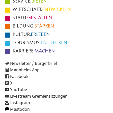
Hauptmenüpunkte
SERVICE.
BIETEN
im
WIRTSCHAFT.
ENTWICKELN
Fußbereich
STADT.
GESTALTEN
der
BILDUNG.
STÄRKEN
Seite
KULTUR.
ERLEBEN
TOURISMUS.
ENTDECKEN
KARRIERE.
MACHEN
Newsletter / Bürgerbrief
Mannheim-App
Facebook
X
YouTube
Livestream Gremiensitzungen
Instagram
Mastodon