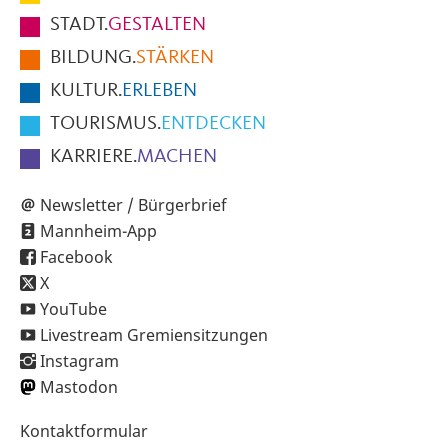
Fußbereich
STADT.
GESTALTEN
der
BILDUNG.
STÄRKEN
Seite
KULTUR.
ERLEBEN
TOURISMUS.
ENTDECKEN
KARRIERE.
MACHEN
Newsletter / Bürgerbrief
Mannheim-App
Facebook
X
YouTube
Livestream Gremiensitzungen
Instagram
Mastodon
Sekundärnavigation
Kontaktformular