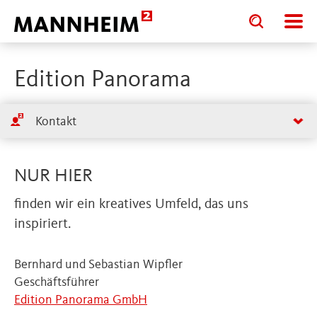
Toggle
Toggle
search
search
input
input
form
Edition Panorama
Kontakt
NUR HIER
finden wir ein kreatives Umfeld, das uns
inspiriert.
Bernhard und Sebastian Wipfler
Geschäftsführer
Edition Panorama GmbH