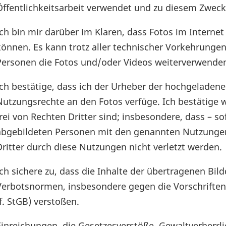
Öffentlichkeitsarbeit verwendet und zu diesem Zwec
Ich bin mir darüber im Klaren, dass Fotos im Intern
können. Es kann trotz aller technischer Vorkehrunge
Personen die Fotos und/oder Videos weiterverwende
Ich bestätige, dass ich der Urheber der hochgeladen
Nutzungsrechte an den Fotos verfüge. Ich bestätige 
frei von Rechten Dritter sind; insbesondere, dass – s
abgebildeten Personen mit den genannten Nutzungen
Dritter durch diese Nutzungen nicht verletzt werden.
Ich sichere zu, dass die Inhalte der übertragenen Bi
Verbotsnormen, insbesondere gegen die Vorschriften
ff. StGB) verstoßen.
Einreichungen, die Gesetzesverstöße, Gewaltverherrl