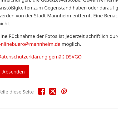
Anstößigkeiten zum Gegenstand haben oder darauf ge
werden von der Stadt Mannheim entfernt. Eine Benach
icht.
Eine Rücknahme der Fotos ist jederzeit schriftlich du
onlinebuero@mannheim.de
möglich.
Datenschutzerklärung gemäß DSVGO
Teile
Teile
Teile
eile diese Seite
diese
diese
diese
Seite
Seite
Seite
auf
auf
per
Facebook
X
E-
Mail