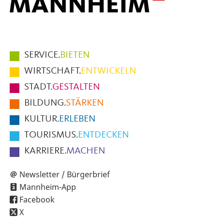
Hauptmenüpunkte
SERVICE.
BIETEN
im
WIRTSCHAFT.
ENTWICKELN
Fußbereich
STADT.
GESTALTEN
der
BILDUNG.
STÄRKEN
Seite
KULTUR.
ERLEBEN
TOURISMUS.
ENTDECKEN
KARRIERE.
MACHEN
Newsletter / Bürgerbrief
Mannheim-App
Facebook
X