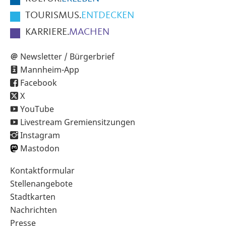
TOURISMUS.
ENTDECKEN
KARRIERE.
MACHEN
Newsletter / Bürgerbrief
Mannheim-App
Facebook
X
YouTube
Livestream Gremiensitzungen
Instagram
Mastodon
Sekundärnavigation
Kontaktformular
im
Stellenangebote
Fußbereich
Stadtkarten
Nachrichten
Presse