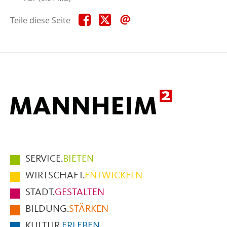
Teile
Teile
Teile
Teile diese Seite
diese
diese
diese
Seite
Seite
Seite
auf
auf
per
Facebook
X
E-
Mail
Hauptmenüpunkte
SERVICE.
BIETEN
im
WIRTSCHAFT.
ENTWICKELN
Fußbereich
STADT.
GESTALTEN
der
BILDUNG.
STÄRKEN
Seite
KULTUR.
ERLEBEN