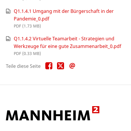
Q1.1.4.1 Umgang mit der Bürgerschaft in der
Pandemie_0.pdf
PDF (1.73 MB)
Q1.1.4.2 Virtuelle Teamarbeit - Strategien und
Werkzeuge für eine gute Zusammenarbeit_0.pdf
PDF (0.33 MB)
Teile
Teile
Teile
Teile diese Seite
diese
diese
diese
Seite
Seite
Seite
auf
auf
per
Facebook
X
E-
Mail