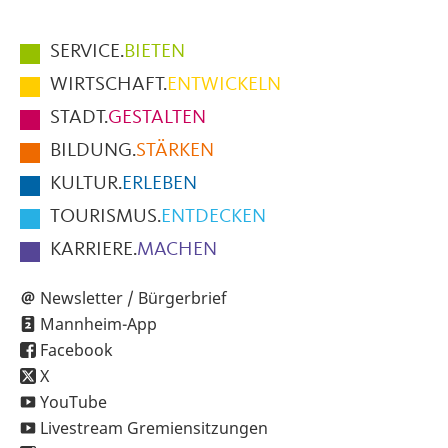
Hauptmenüpunkte
SERVICE.
BIETEN
im
WIRTSCHAFT.
ENTWICKELN
Fußbereich
STADT.
GESTALTEN
der
BILDUNG.
STÄRKEN
Seite
KULTUR.
ERLEBEN
TOURISMUS.
ENTDECKEN
KARRIERE.
MACHEN
Newsletter / Bürgerbrief
Mannheim-App
Facebook
X
YouTube
Livestream Gremiensitzungen