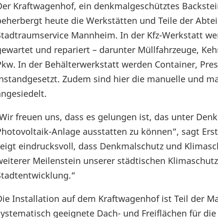
Der Kraftwagenhof, ein denkmalgeschütztes Backstei
beherbergt heute die Werkstätten und Teile der Abte
Stadtraumservice Mannheim. In der Kfz-Werkstatt we
gewartet und repariert – darunter Müllfahrzeuge, Ke
Pkw. In der Behälterwerkstatt werden Container, Pres
instandgesetzt. Zudem sind hier die manuelle und ma
angesiedelt.
„Wir freuen uns, dass es gelungen ist, das unter De
Photovoltaik-Anlage ausstatten zu können“, sagt Erste
zeigt eindrucksvoll, dass Denkmalschutz und Klimasc
weiterer Meilenstein unserer städtischen Klimaschutzs
Stadtentwicklung.“
Die Installation auf dem Kraftwagenhof ist Teil der M
systematisch geeignete Dach- und Freiflächen für die 