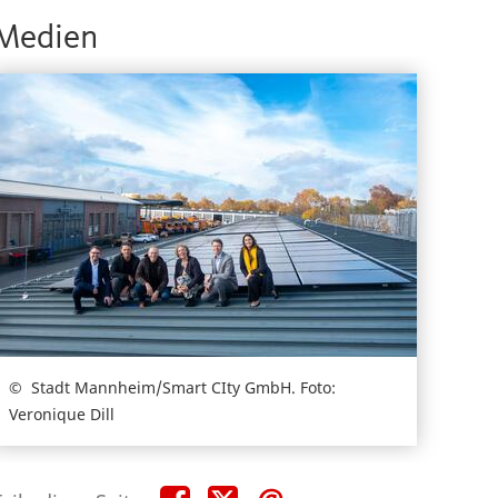
Medien
Stadt Mannheim/Smart CIty GmbH. Foto:
Veronique Dill
Teile
Teile
Teile