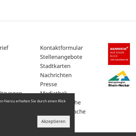
rief
Sekundärnavigation
Kontaktformular
im
Stellenangebote
Fußbereich
Stadtkarten
Nachrichten
Presse
itzungen
Mediathek
 hierzu erhalten Sie durch einen Klick
Leichte Sprache
Gebärdensprache
Akzeptieren