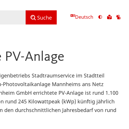
Deutsch
Ansicht
Zu
Zu
Suche
mit
den
de
hohem
Inhalte
Inh
Kontrast
in
in
umschalten
leichter
Geb
e PV-Anlage
Sprach
genbetriebs Stadtraumservice im Stadtteil
ach-Photovoltaikanlage Mannheims ans Netz
nheim GmbH errichtete PV-Anlage ist rund 1.100
n rund 245 Kilowattpeak (kWp) künftig jährlich
m den durchschnittlichen Jahresbedarf von rund