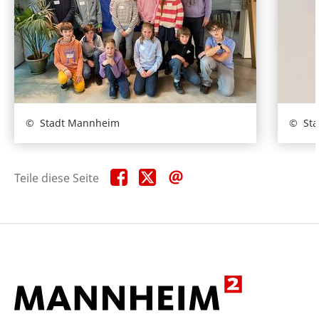
Stadt Mannheim
St
Teile
Teile
Teile
Teile diese Seite
diese
diese
diese
Seite
Seite
Seite
auf
auf
per
Facebook
X
E-
Mail