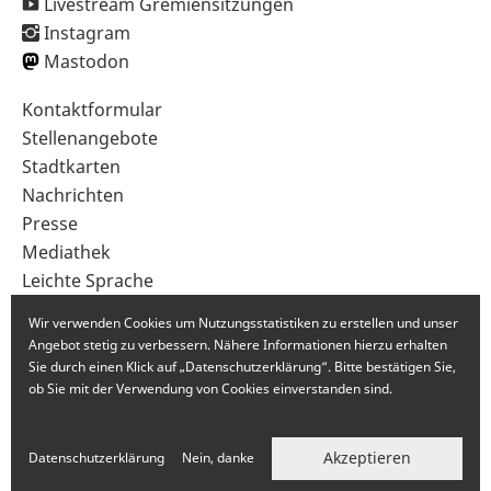
Livestream Gremiensitzungen
Instagram
Mastodon
Sekundärnavigation
Kontaktformular
im
Stellenangebote
Fußbereich
Stadtkarten
Nachrichten
Presse
Mediathek
Leichte Sprache
Gebärdensprache
Wir verwenden Cookies um Nutzungsstatistiken zu erstellen und unser
Angebot stetig zu verbessern. Nähere Informationen hierzu erhalten
Sie durch einen Klick auf „Datenschutzerklärung“. Bitte bestätigen Sie,
ob Sie mit der Verwendung von Cookies einverstanden sind.
Akzeptieren
Datenschutzerklärung
Nein, danke