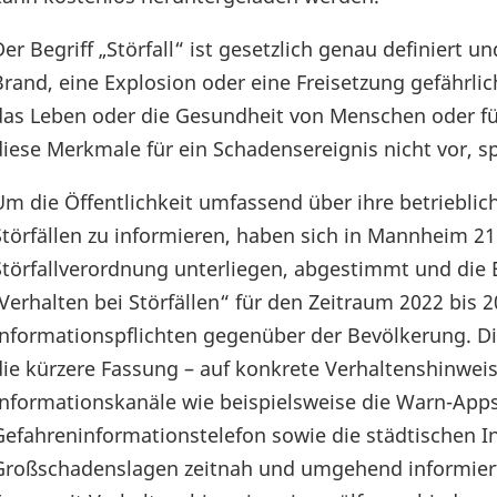
Der Begriff „Störfall“ ist gesetzlich genau definiert u
Brand, eine Explosion oder eine Freisetzung gefährlic
das Leben oder die Gesundheit von Menschen oder fü
diese Merkmale für ein Schadensereignis nicht vor, s
Um die Öffentlichkeit umfassend über ihre betrieblich
Störfällen zu informieren, haben sich in Mannheim 21
Störfallverordnung unterliegen, abgestimmt und die 
„Verhalten bei Störfällen“ für den Zeitraum 2022 bis 2
Informationspflichten gegenüber der Bevölkerung. Di
die kürzere Fassung – auf konkrete Verhaltenshinweis
Informationskanäle wie beispielsweise die Warn-A
Gefahreninformationstelefon sowie die städtischen In
Großschadenslagen zeitnah und umgehend informiert i