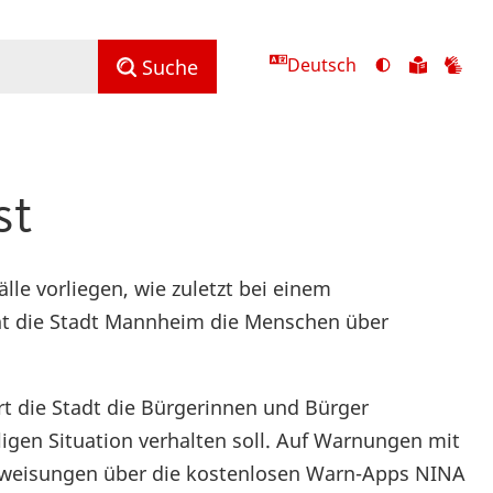
Deutsch
Ansicht
Zu
Zu
Suche
mit
den
de
hohem
Inhalte
Inh
Kontrast
in
in
umschalten
leichter
Geb
st
Sprach
le vorliegen, wie zuletzt bei einem
t die Stadt Mannheim die Menschen über
t die Stadt die Bürgerinnen und Bürger
igen Situation verhalten soll. Auf Warnungen mit
nweisungen über die kostenlosen Warn-Apps NINA