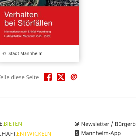
Stadt Mannheim
Teile
Teile
Teile
eile diese Seite
diese
diese
diese
Seite
Seite
Seite
auf
auf
per
Facebook
X
E-
Mail
üpunkte
Newsletter / Bürgerb
E.
BIETEN
Mannheim-App
CHAFT.
ENTWICKELN