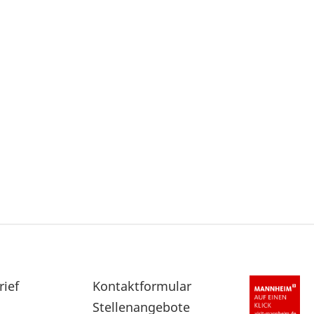
rief
Sekundärnavigation
Kontaktformular
im
Stellenangebote